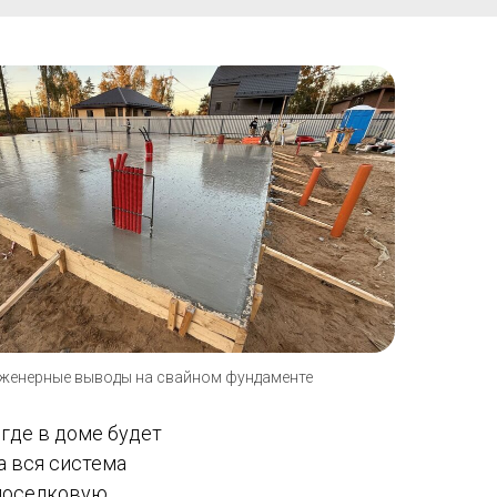
нженерные выводы на свайном фундаменте
где в доме будет
да вся система
 поселковую