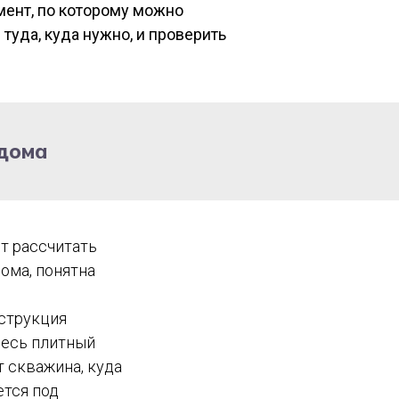
мент, по которому можно
туда, куда нужно, и проверить
 дома
ит рассчитать
дома, понятна
нструкция
здесь плитный
 скважина, куда
ется под