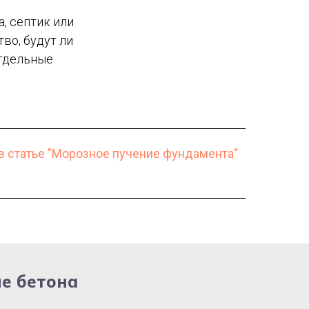
а, септик или
во, будут ли
отдельные
в статье "Морозное пучение фундамента"
ле бетона