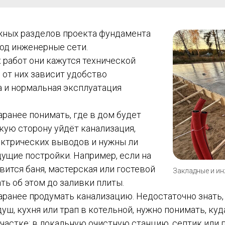
жных разделов проекта фундамента
под инженерные сети.
 работ они кажутся технической
 от них зависит удобство
 и нормальная эксплуатация
аранее понимать, где в дом будет
акую сторону уйдёт канализация,
ектрических выводов и нужны ли
ущие постройки. Например, если на
вится баня, мастерская или гостевой
Закладные и и
ть об этом до заливки плиты.
ранее продумать канализацию. Недостаточно знать, 
душ, кухня или трап в котельной, нужно понимать, ку
участке: в локальную очистную станцию, септик или