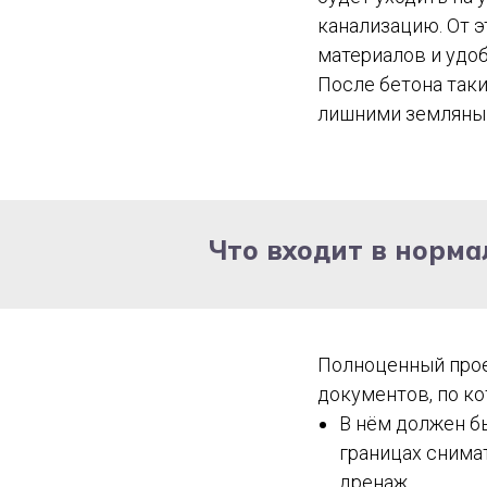
канализацию. От э
материалов и удо
После бетона таки
лишними земляны
Что входит в норм
Полноценный проек
документов, по ко
В нём должен бы
границах снима
дренаж.