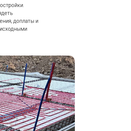
постройки.
ядеть
ения, доплаты и
с исходными