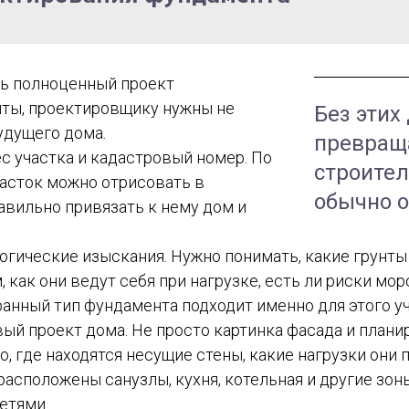
ь полноценный проект
ты, проектировщику нужны не
Без этих
удущего дома.
превраща
ес участка и кадастровый номер. По
строител
асток можно отрисовать в
обычно о
авильно привязать к нему дом и
логические изыскания. Нужно понимать, какие грунты
как они ведут себя при нагрузке, есть ли риски мор
анный тип фундамента подходит именно для этого уч
вый проект дома. Не просто картинка фасада и планир
о, где находятся несущие стены, какие нагрузки они 
расположены санузлы, кухня, котельная и другие зон
етями.