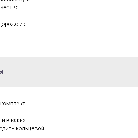
ичество
дороже и с
ы
 комплект
 и в каких
ходить кольцевой