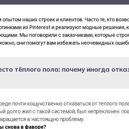
опытом наших строек и клиентов. Часто те, кто возв
тинками из Pinterest и реализуют модные решения, 
щими. Мы поговорили с заказчиками, которые строят
зможно, они помогут вам избежать неочевидных ошиб
есто тёплого пола: почему иногда отк
реде почти кощунственно отказаться от тёплого пола
ый долго жил с такой системой, был непреклонен: п
евращается в настоящую проблему.
ы снова в фаворе?