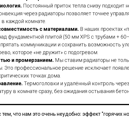
иология.
Постоянный приток тепла снизу подходит н
онвекция через радиаторы позволяет точнее управл
в каждой комнате.
совместимость с материалами.
В наших проектах «п
над фундаментной плитой (50 мм XPS с трубами + 60–
спрятать коммуникации и сохранить возможность ул
ево, которое «не дружит» с подогревом.
стью и промерзанием.
Мы ставим радиаторы не тольк
ы. Это профессиональное решение исключает появле
критических точках дома.
равление.
Термоголовки и удалённый контроль чере
туру в комнате сразу, без ожидания остывания бето
 тем, что нам это очень неудобно: эффект "горячих но