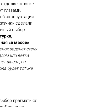
 отделке, многие
т глазами,
об эксплуатации.
казчики сделали
ичный выбор
турка,
ная «в массе»
.
ёнок заденет стену
едом или ветка
ет фасад, на
ола будет тот же
выбор прагматика:
е 5 сезонов.