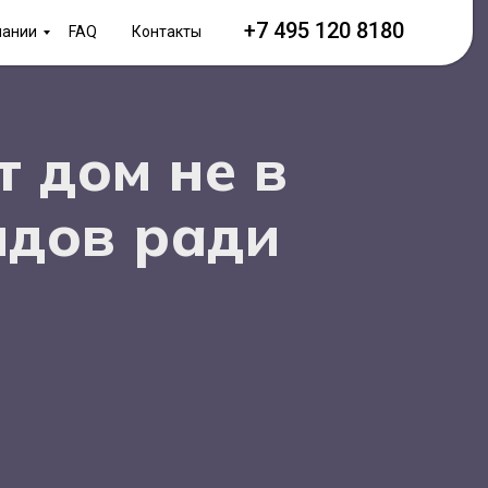
+7 495 120 8180
пании
FAQ
Контакты
т дом не в
ндов ради