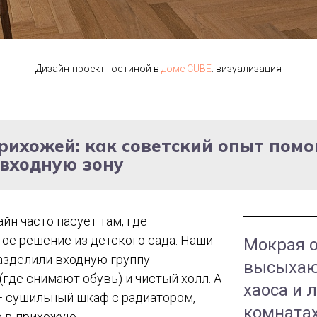
Дизайн-проект гостиной в
доме CUBE
: визуализация
прихожей: как советский опыт помо
 входную зону
н часто пасует там, где
ое решение из детского сада. Наши
Мокрая о
разделили входную группу
высыхают
 (где снимают обувь) и чистый холл. А
хаоса и 
— сушильный шкаф с радиатором,
комнатах
 в прихожую.