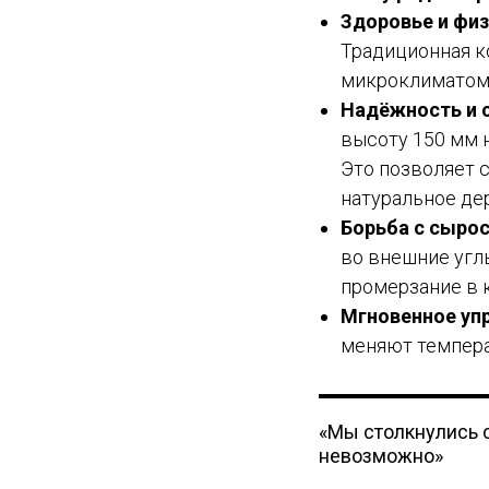
Здоровье и физ
Традиционная к
микроклиматом 
Надёжность и 
высоту 150 мм 
Это позволяет 
натуральное дер
Борьба с сыро
во внешние угл
промерзание в 
Мгновенное уп
меняют темпера
«Мы столкнулись с
невозможно»