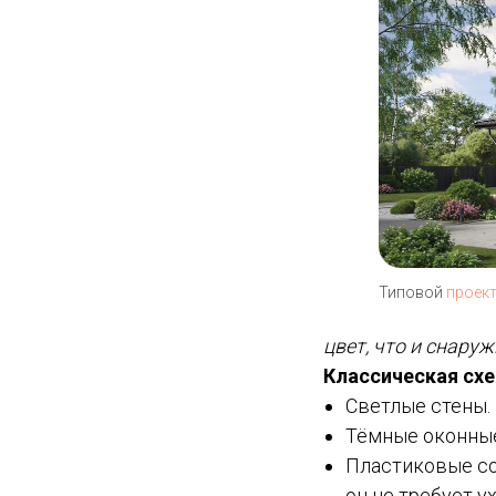
Типовой
проек
цвет, что и снару
Классическая схе
Светлые стены.
Тёмные оконные
Пластиковые со
он не требует у