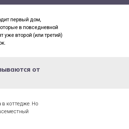
одит первый дом,
которые в повседневной
 уже второй (или третий)
ок.
азываются от
 в коттедже. Но
овсеместный