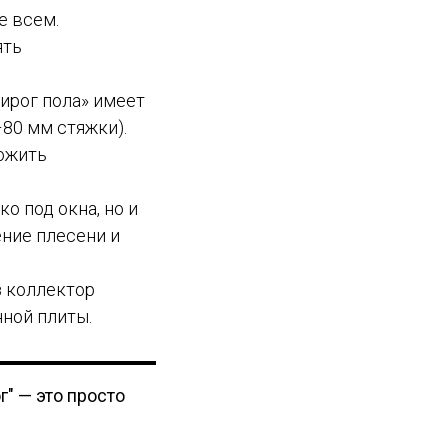
е всем.
ять
ирог пола» имеет
80 мм стяжки).
ожить
о под окна, но и
ние плесени и
з коллектор
нной плиты.
г" — это просто