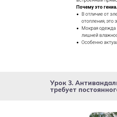
Почему это гениа
В отличие от э
отопления, это
Мокрая одежда и
лишней влажнос
Особенно актуал
Урок 3. Антивандал
требует постоянног