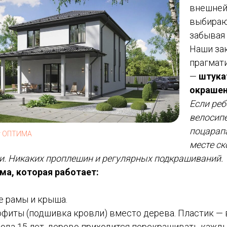
внешней
выбираю
забывая 
Наши за
прагмат
—
штука
окрашен
Если реб
велосип
поцарапа
т ОПТИМА
месте ск
жи. Никаких проплешин и регулярных подкрашиваний.
ма, которая работает:
 рамы и крыша.
фиты (подшивка кровли) вместо дерева. Пластик — 
хода 15 лет, дерево приходится перекрашивать кажды