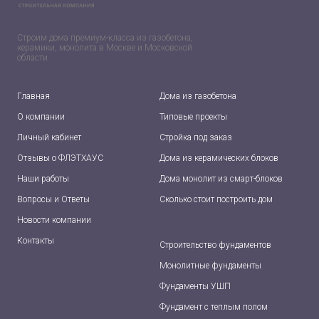
Строим дома премиум-класса из газобетона,
керамики, монолита в Москве и Московской
области
Главная
Дома из газобетона
О компании
Типовые проекты
Личный кабинет
Стройка под заказ
Отзывы о ФЛЭТХАУС
Дома из керамических блоков
Наши работы
Дома монолит из смарт-блоков
Вопросы и Ответы
Сколько стоит построить дом
Новости компании
Контакты
Строи
тельс
тво фундаментов
Монолитные фундаменты
Фундаменты УШП
Фундамент с теплым полом