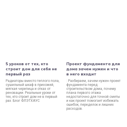
5 уроков от тех, кто
Проект фундамента для
строит дом для себя не
дома зачем нужен и что
первый раз
в него входит
Радиаторы вместо теплого пола,
: Разбираем, зачем нужен проект
сушильный шкаф в прихожей,
фундамента перед
мягкая черепица и отказ от
строительством дома, почему
реновации. Реальные уроки от
плана первого этажа
тех, кто строит дом не в первый
недостаточно для точной сметы
раз. Блог ФЛЭТХАУС
и как проект помогает избежать
ошибок, переделок и лишних
расходов.