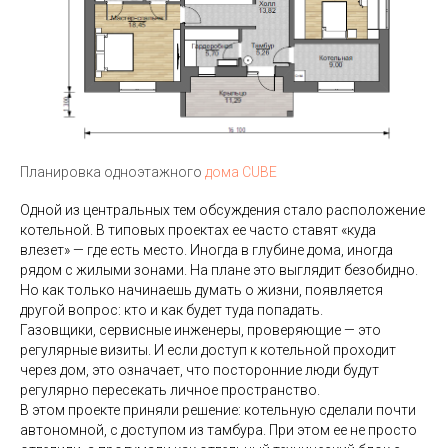
Высота потолков в доме: сколько
Планировка одноэтажного
дома CUBE
нужно на самом деле
Одной из центральных тем обсуждения стало расположение
котельной. В типовых проектах ее часто ставят «куда
влезет» — где есть место. Иногда в глубине дома, иногда
рядом с жилыми зонами. На плане это выглядит безобидно.
Но как только начинаешь думать о жизни, появляется
другой вопрос: кто и как будет туда попадать.
Газовщики, сервисные инженеры, проверяющие — это
регулярные визиты. И если доступ к котельной проходит
через дом, это означает, что посторонние люди будут
регулярно пересекать личное пространство.
В этом проекте приняли решение: котельную сделали почти
автономной, с доступом из тамбура. При этом ее не просто