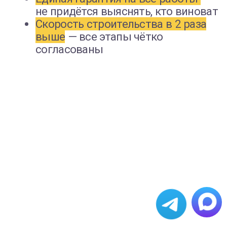
Контакты
ООО «ФЛЭТХАУС»
ИНН 9715446022
+7 495 120 8180
info@flat-haus.ru
Москва, ул. Скотопрогонная, д.
27/26, стр. 1, БЦ РТС Таганский,
офис 404