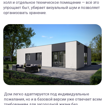
ОТПРАВИТЬ
Важно
:
все наши проекты изначально
адаптированы под оба варианта — не
будет скрытых доработок и
переделок.
Что входит в стоимость
строительства «теплый
контур»
Фундамент