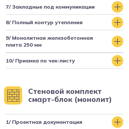
7/ Закладные под коммуникации
Один подрядчик
— от чертежа до
отделки под ключ
Единая гарантия на все работы
—
8/ Полный контур утепления
не придётся выяснять, кто виноват
Скорость строительства в 2 раза
выше
— все этапы чётко
9/ Монолитная железобетонная
согласованы
плита 250 мм
10/ Приемка по чек-листу
1/ Проектная документация
Строительство
по индивидуальному проекту