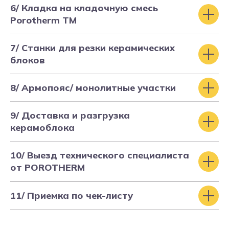
6/ Кладка на кладочную смесь
Строим в ипотеку
Porotherm TM
и с использованием
эскроу-счетов
7/ Станки для резки керамических
блоков
Поможем получить одобрение
и хорошие условия в одном
из банков-партнеров
8/ Армопояс/ монолитные участки
9/ Доставка и разгрузка
керамоблока
10/ Выезд технического специалиста
от POROTHERM
11/ Приемка по чек-листу
РАССЧИТАТЬ ИПОТЕКУ