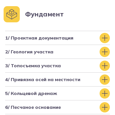
1/ Проектная документация
2/ Геология участка
3/ Топосъемка участка
4/ Привязка осей на местности
Проектируем, строим
5/ Кольцевой дренаж
фундаменты, дома,
инженерные сети
6/ Песчаное основание