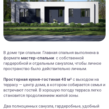
Полностью готовый дом с чистовой
отделкой, сантехникой и электрикой.
Для тех, кто ценит:
Возможность заехать сразу
Единую гарантию на все работы
Оставьте заявку
и мы подробно вас
проконсультируем
Соглашаюсь с
политикой обработки
персональных данных