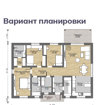
Хотите полностью
переработать планировку?
Приходите на консультацию к
нашему архитектору — он
предложит 3-4 уникальных
варианта планировки,
учитывая именно ваши:
привычки и образ
жизни
пожелания по
материалам
представления об
удобстве
*Бесплатно. С реальными 3D-
ЗАПИСАТЬСЯ НА ВСТРЕЧУ
визуализациями.