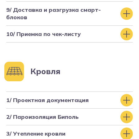
9/ Доставка и разгрузка смарт-
блоков
10/ Приемка по чек-листу
Строительство
фундаментов
1/ Проектная документация
Отзывы заказчиков
2/ Пароизоляция Биполь
ФЛЭТХАУС
3/ Утепление кровли
"Никаких подорожаний по ходу
строительства, всё просто прошло ровно