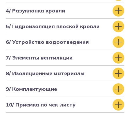
так,
как договаривались
"
4/ Разуклонка кровли
"Держат в курсе,
оперативно отвечают
,
фото и видео на каждом этапе"
5/ Гидроизоляция плоской кровли
"Фундамент ведет себя замечательно, я
доволен работой
, благодарю за
грамотность"
6/ Устройство водоотведения
7/ Элементы вентиляции
8/ Изоляционные материалы
9/ Комплектующие
10/ Приемка по чек-листу