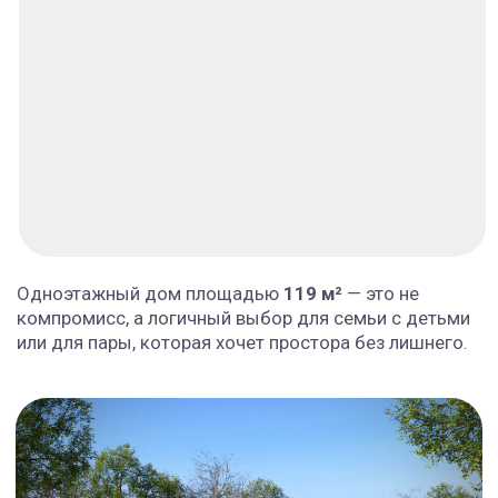
Дом легко адаптируется под индивидуальные
пожелания, но и в базовой версии уже отвечает всем
требованиям для загородной жизни без
компромиссов.
Два варианта строительства:
«теплый контур»
и
«под ключ»
Выбирайте под свои задачи
«теплый контур»
— базовая
комплектация
Готовый каркас дома: фундамент с
закладными для коммуникаций, стены,
кровля, окна, входная строительная
дверь. Подойдёт тем, кто хочет:
Контролировать финальные этапы
«Растянуть» бюджет на отделку
«под ключ»