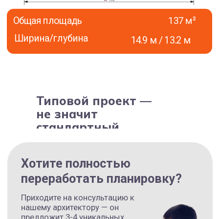
Уберём/ объединим/добавим
комнаты
Изменим высоту потолков или
расположение окон
Подберём отделочные материалы
по вашему вкусу
Типовой проект —
не значит
Флэтхаус «Базис FLAT
стандартный
D» — лаконичный стиль
и максимум удобства
Проект «Базис Флэт» идеально подойдёт тем, кто
ищет современный одноэтажный дом с плоской
крышей, ценит простоту планировки,
продуманную до мелочей, и комфорт на каждый
день.