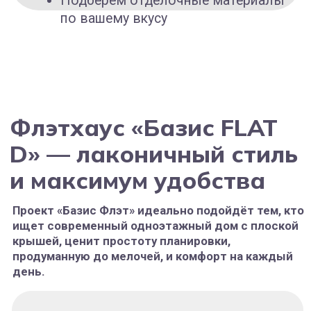
В доме три спальни. Главная спальня выполнена в
формате
мастер-спальни
: с собственной
гардеробной и отдельным санузлом, чтобы личное
пространство было действительно личным.
Просторная кухня-гостиная 40 м²
с выходом на
террасу — центр дома, в котором собирается семья и
встречают гостей. В хорошую погоду терраса легко
становится продолжением жилой зоны.
Два полноценных санузла, гардеробные, удобный
холл и отдельное техническое помещение — всё это
упрощает быт, убирает визуальный шум и позволяет
организовать хранение.