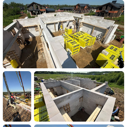
Хотите похожий
дом?
Давайте обсудим
Эксперт перезвонит
в течение дня
и подробно вас
проконсультирует