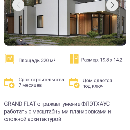
Размер: 19,8 х 14,2
Площадь 320 м²
Срок строительства:
Дом сдается
7 месяцев
под ключ
GRAND FLAT отражает умение ФЛЭТХАУС
работать с масштабными планировками и
сложной архитектурой
Выверенная геометрия фасадов и чистые
линии остекления
Энергоэффективный контур: газобетон +
утепление по стандарту ISTKULT
Плоская кровля с внутренним
водоотводом
Дом построен по индивидуальному проекту
нашей компании. Проект можно повторить или
адаптировать.
ПРОЕКТ ДОМА