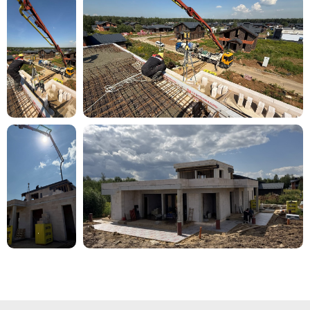
ОТПРАВИТЬ
Нажимая на кнопку вы соглашаетесь с
политикой обработки
персональных данных
О чем мы поговорим
Рассчитаем смету
на строительство дома
и необходимые материалы
Подскажем то, о чем вы могли
не подумать
Вместе подберем проект
и обсудим его адаптацию под
вас
Дадим адреса, где увидеть
наши дома на разных стадиях