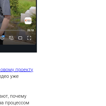
повому проекту
идео уже
ают, почему
 за процессом