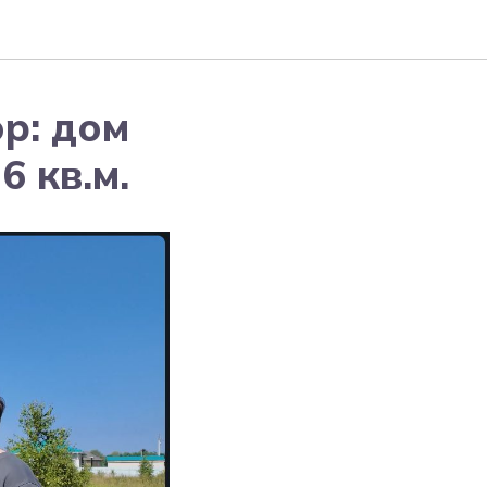
р: дом
6 кв.м.